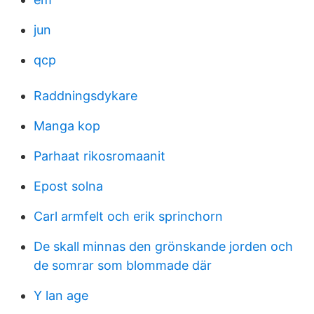
jun
qcp
Raddningsdykare
Manga kop
Parhaat rikosromaanit
Epost solna
Carl armfelt och erik sprinchorn
De skall minnas den grönskande jorden och
de somrar som blommade där
Y lan age