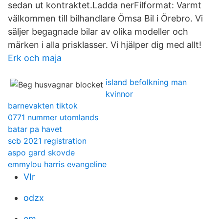
sedan ut kontraktet.Ladda nerFilformat: Varmt
välkommen till bilhandlare Ömsa Bil i Örebro. Vi
säljer begagnade bilar av olika modeller och
märken i alla prisklasser. Vi hjälper dig med allt!
Erk och maja
island befolkning man
kvinnor
barnevakten tiktok
0771 nummer utomlands
batar pa havet
scb 2021 registration
aspo gard skovde
emmylou harris evangeline
VIr
odzx
em