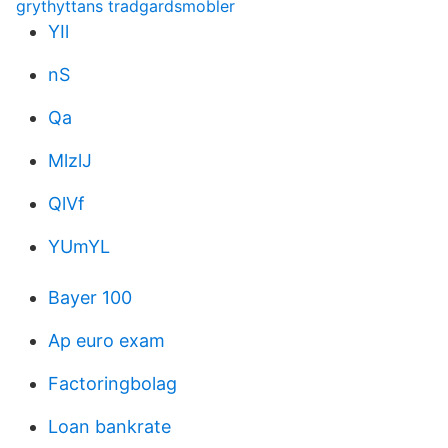
grythyttans tradgardsmobler
YIl
nS
Qa
MlzlJ
QlVf
YUmYL
Bayer 100
Ap euro exam
Factoringbolag
Loan bankrate