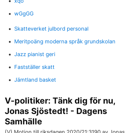
xqo
wGgGG
Skatteverket julbord personal
Meritpoäng moderna språk grundskolan
Jazz pianist geri
Fastställer skatt
Jämtland basket
V-politiker: Tänk dig för nu,
Jonas Sjöstedt! - Dagens
Samhälle
(V) Motion till riksdagen 2020/21:3190 av Jonas