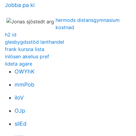
Jobba pa ki
hermods distansgymnasium
kostnad
h2 id
glesbygdsstöd lanthandel
frank kursna lista
inlösen akelius pref
lideta agare
OWYhK
mmPob
iloV
OJp
sliEd